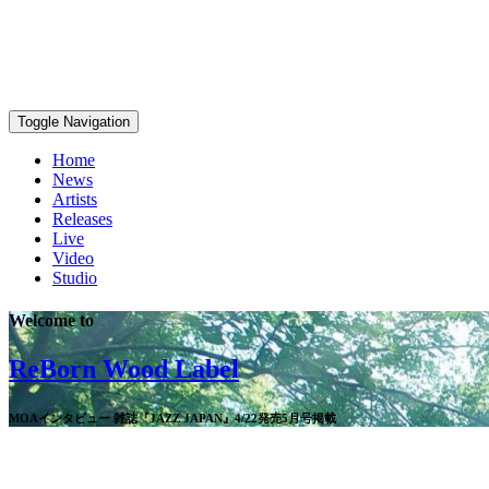
Toggle Navigation
Home
News
Artists
Releases
Live
Video
Studio
Welcome to
ReBorn Wood Label
MOAインタビュー 雑誌『JAZZ JAPAN』4/22発売5月号掲載