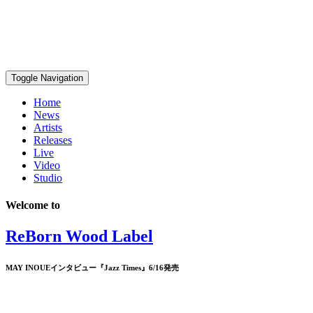
Toggle Navigation
Home
News
Artists
Releases
Live
Video
Studio
Welcome to
ReBorn Wood Label
MAY INOUEインタビュー『Jazz Times』6/16発売