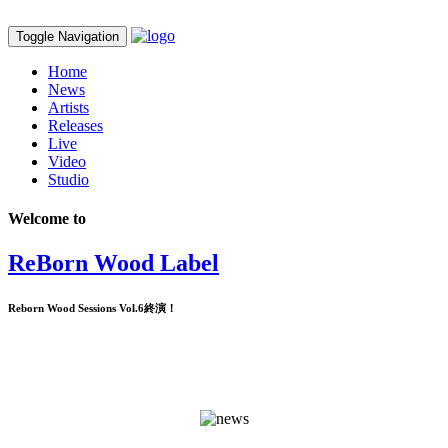
Toggle Navigation
Home
News
Artists
Releases
Live
Video
Studio
Welcome to
ReBorn Wood Label
Reborn Wood Sessions Vol.6終演！