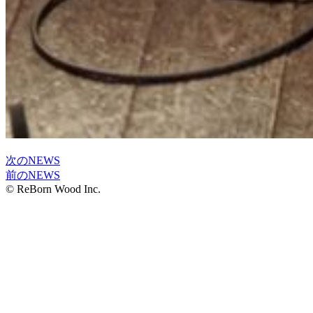
次のNEWS
前のNEWS
© ReBorn Wood Inc.