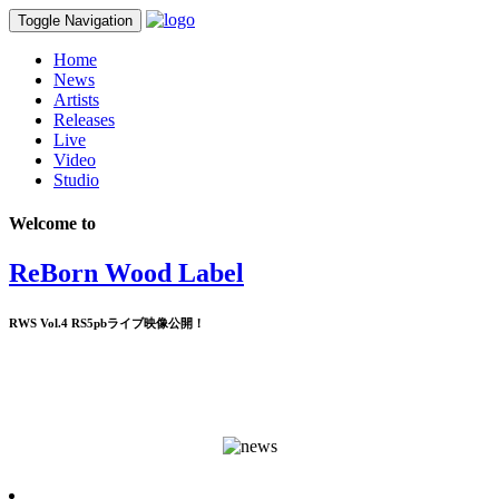
Toggle Navigation
Home
News
Artists
Releases
Live
Video
Studio
Welcome to
ReBorn Wood Label
RWS Vol.4 RS5pbライブ映像公開！