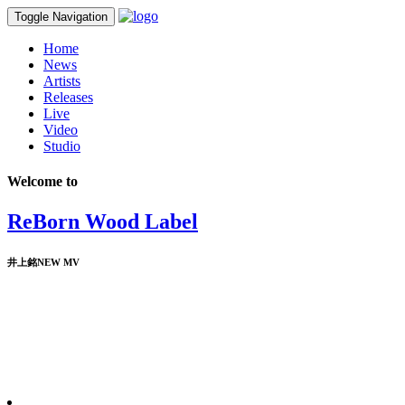
Toggle Navigation
Home
News
Artists
Releases
Live
Video
Studio
Welcome to
ReBorn Wood Label
井上銘NEW MV