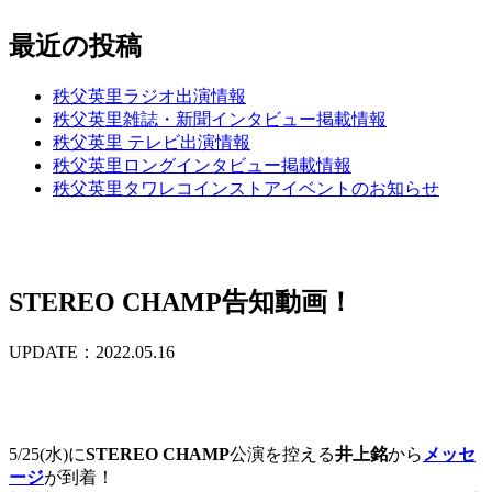
最近の投稿
秩父英里ラジオ出演情報
秩父英里雑誌・新聞インタビュー掲載情報
秩父英里 テレビ出演情報
秩父英里ロングインタビュー掲載情報
秩父英里タワレコインストアイベントのお知らせ
STEREO CHAMP告知動画！
UPDATE：2022.05.16
5/25(水)に
STEREO CHAMP
公演を控える
井上銘
から
メッセ
ージ
が到着！