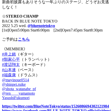
新曲初披露もありそうな一年ぶりのステージ、どうぞお見逃
しなく！
☆
STEREO CHAMP
BACK IN BLUE NOTE TOKYO
2022 5.25 wed.
@bluenotetokyo
[1st]Open5:00pm Start6:00pm [2nd]Open7:45pm Start8:30pm
ご予約は
こちら
《MEMBER》
#井上銘
（ギター）
#類家心平
（トランペット）
#渡辺翔太
（キーボード）
#山本連
（ベース）
#福森康
（ドラムス）
@mayinoue0514
@shinpei.ruike
@shota_watanabe_pf
@ren____yamamoto
YasushiFukumori
https://twitter.com/BlueNoteTokyo/status/1526086694302121984
https://www.facebook.com/BLUE.NOTE.TOKYO.official/videos