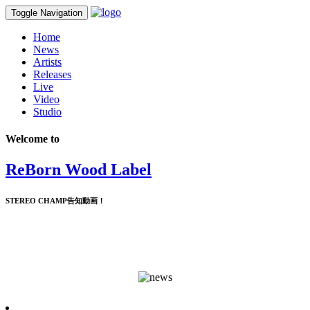
Toggle Navigation
Home
News
Artists
Releases
Live
Video
Studio
Welcome to
ReBorn Wood Label
STEREO CHAMP告知動画！