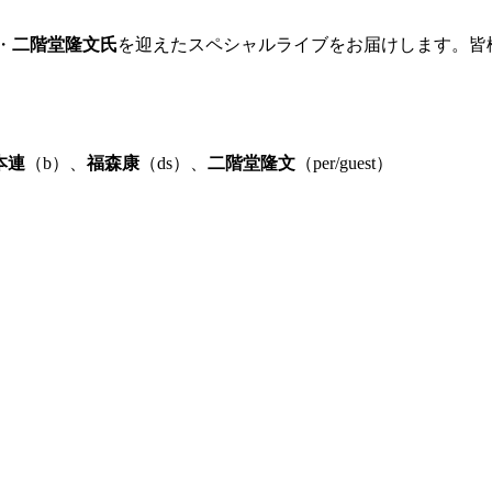
・
二階堂隆文氏
を迎えたスペシャルライブをお届けします。皆
本連
（b）、
福森康
（ds）、
二階堂隆文
（per/guest）