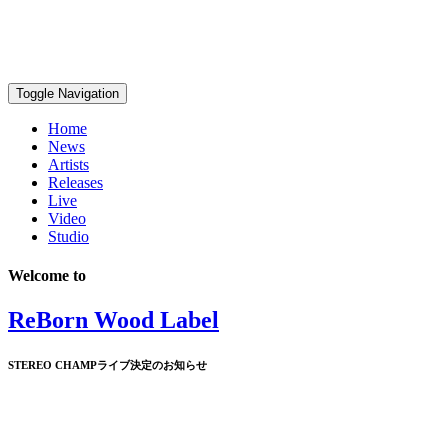
Toggle Navigation
Home
News
Artists
Releases
Live
Video
Studio
Welcome to
ReBorn Wood Label
STEREO CHAMPライブ決定のお知らせ