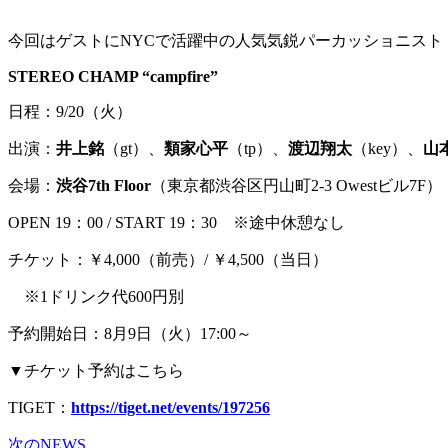
今回はゲストにNYCで活躍中の人気気鋭パーカッショニスト
STEREO CHAMP “campfire”
日程：9/20（火）
出演：
井上銘
（gt）、
類家心平
（tp）、
渡辺翔太
（key）、
山
会場：
渋谷7th Floor
（東京都渋谷区円山町2-3 Owestビル7F）
OPEN 19：00 / START 19：30 ※途中休憩なし
チケット：￥4,000（前売）/ ￥4,500（当日）
※1ドリンク代600円別
予約開始日：8月9日（火）17:00～
▼チケット予約はこちら
TIGET：
https://tiget.net/events/197256
次のNEWS