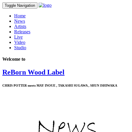
Toggle Navigation
Home
News
Artists
Releases
Live
Video
Studio
Welcome to
ReBorn Wood Label
CHRIS POTTER meets MAY INOUE , TAKASHI SUGAWA , SHUN ISHIWAKA