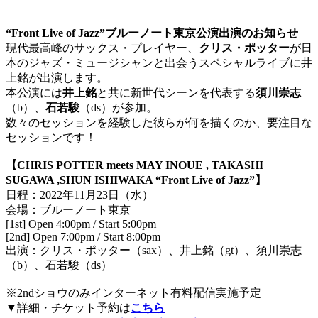
“Front Live of Jazz”ブルーノート東京公演出演のお知らせ
現代最高峰のサックス・プレイヤー、
クリス・ポッター
が日
本のジャズ・ミュージシャンと出会うスペシャルライブに井
上銘が出演します。
本公演には
井上銘
と共に新世代シーンを代表する
須川崇志
（b）、
石若駿
（ds）が参加。
数々のセッションを経験した彼らが何を描くのか、要注目な
セッションです！
【CHRIS POTTER meets MAY INOUE , TAKASHI
SUGAWA ,SHUN ISHIWAKA “Front Live of Jazz”】
日程：2022年11月23日（水）
会場：ブルーノート東京
[1st] Open 4:00pm / Start 5:00pm
[2nd] Open 7:00pm / Start 8:00pm
出演：クリス・ポッター（sax）、井上銘（gt）、須川崇志
（b）、石若駿（ds）
※2ndショウのみインターネット有料配信実施予定
▼詳細・チケット予約は
こちら