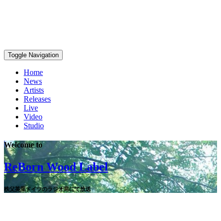
Toggle Navigation
Home
News
Artists
Releases
Live
Video
Studio
Welcome to
ReBorn Wood Label
秩父英里ドイツのラジオ局にて放送