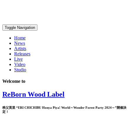
Toggle Navigation
Home
News
Artists
Releases
Live
Video
Studio
Welcome to
ReBorn Wood Label
秩父英里 “ERI CHICHIBU Honya Piya! World～Wonder Forest Party 2024～”開催決
定！