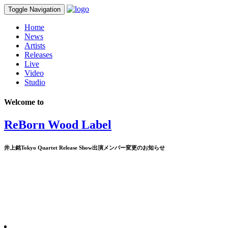
Toggle Navigation
Home
News
Artists
Releases
Live
Video
Studio
Welcome to
ReBorn Wood Label
井上銘Tokyo Quartet Release Show出演メンバー変更のお知らせ