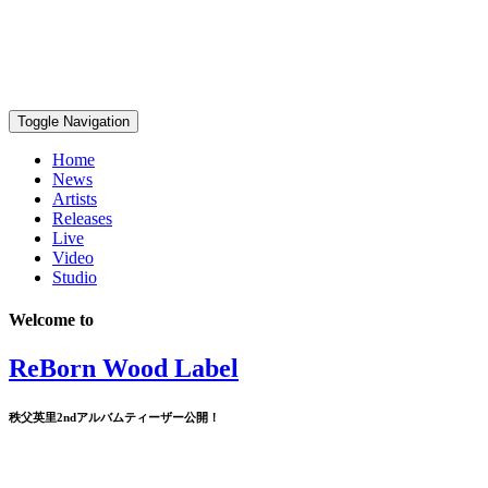
Toggle Navigation
Home
News
Artists
Releases
Live
Video
Studio
Welcome to
ReBorn Wood Label
秩父英里2ndアルバムティーザー公開！