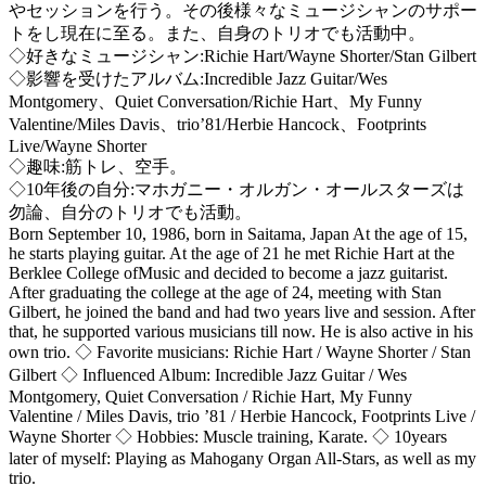
やセッションを行う。その後様々なミュージシャンのサポー
トをし現在に至る。また、自身のトリオでも活動中。
◇好きなミュージシャン:Richie Hart/Wayne Shorter/Stan Gilbert
◇影響を受けたアルバム:Incredible Jazz Guitar/Wes
Montgomery、Quiet Conversation/Richie Hart、My Funny
Valentine/Miles Davis、trio’81/Herbie Hancock、Footprints
Live/Wayne Shorter
◇趣味:筋トレ、空手。
◇10年後の自分:マホガニー・オルガン・オールスターズは
勿論、自分のトリオでも活動。
Born September 10, 1986, born in Saitama, Japan At the age of 15,
he starts playing guitar. At the age of 21 he met Richie Hart at the
Berklee College ofMusic and decided to become a jazz guitarist.
After graduating the college at the age of 24, meeting with Stan
Gilbert, he joined the band and had two years live and session. After
that, he supported various musicians till now. He is also active in his
own trio. ◇ Favorite musicians: Richie Hart / Wayne Shorter / Stan
Gilbert ◇ Influenced Album: Incredible Jazz Guitar / Wes
Montgomery, Quiet Conversation / Richie Hart, My Funny
Valentine / Miles Davis, trio ’81 / Herbie Hancock, Footprints Live /
Wayne Shorter ◇ Hobbies: Muscle training, Karate. ◇ 10years
later of myself: Playing as Mahogany Organ All-Stars, as well as my
trio.