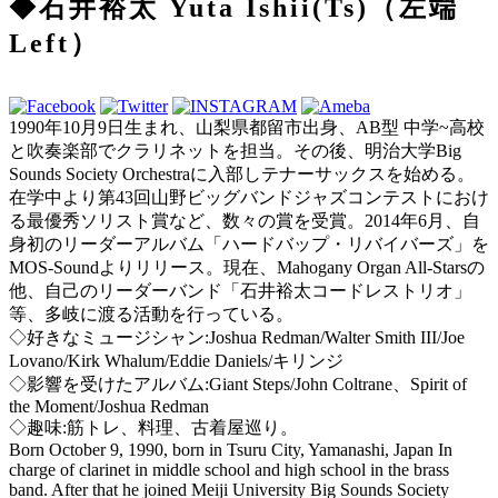
◆石井裕太 Yuta Ishii(Ts)（左端
Left）
1990年10月9日生まれ、山梨県都留市出身、AB型 中学~高校
と吹奏楽部でクラリネットを担当。その後、明治大学Big
Sounds Society Orchestraに入部しテナーサックスを始める。
在学中より第43回山野ビッグバンドジャズコンテストにおけ
る最優秀ソリスト賞など、数々の賞を受賞。2014年6月、自
身初のリーダーアルバム「ハードバップ・リバイバーズ」を
MOS-Soundよりリリース。現在、Mahogany Organ All-Starsの
他、自己のリーダーバンド「石井裕太コードレストリオ」
等、多岐に渡る活動を行っている。
◇好きなミュージシャン:Joshua Redman/Walter Smith III/Joe
Lovano/Kirk Whalum/Eddie Daniels/キリンジ
◇影響を受けたアルバム:Giant Steps/John Coltrane、Spirit of
the Moment/Joshua Redman
◇趣味:筋トレ、料理、古着屋巡り。
Born October 9, 1990, born in Tsuru City, Yamanashi, Japan In
charge of clarinet in middle school and high school in the brass
band. After that he joined Meiji University Big Sounds Society