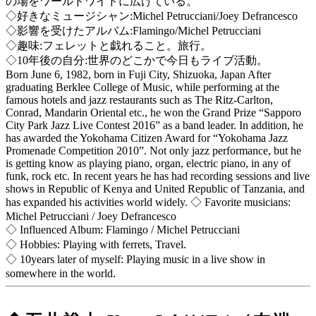
の場をワールドワイドに広げている。
◇好きなミュージシャン:Michel Petrucciani/Joey Defrancesco
◇影響を受けたアルバム:Flamingo/Michel Petrucciani
◇趣味:フェレットと戯れること。旅行。
◇10年後の自分:世界のどこかで今日もライブ活動。
Born June 6, 1982, born in Fuji City, Shizuoka, Japan After
graduating Berklee College of Music, while performing at the
famous hotels and jazz restaurants such as The Ritz-Carlton,
Conrad, Mandarin Oriental etc., he won the Grand Prize “Sapporo
City Park Jazz Live Contest 2016” as a band leader. In addition, he
has awarded the Yokohama Citizen Award for “Yokohama Jazz
Promenade Competition 2010”. Not only jazz performance, but he
is getting know as playing piano, organ, electric piano, in any of
funk, rock etc. In recent years he has had recording sessions and live
shows in Republic of Kenya and United Republic of Tanzania, and
has expanded his activities world widely. ◇ Favorite musicians:
Michel Petrucciani / Joey Defrancesco
◇ Influenced Album: Flamingo / Michel Petrucciani
◇ Hobbies: Playing with ferrets, Travel.
◇ 10years later of myself: Playing music in a live show in
somewhere in the world.