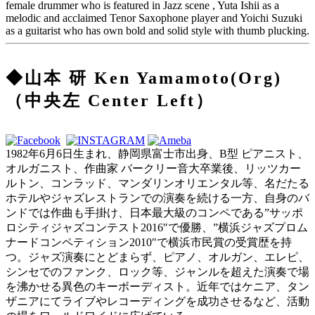
female drummer who is featured in Jazz scene , Yuta Ishii as a
melodic and acclaimed Tenor Saxophone player and Yoichi Suzuki
as a guitarist who has own bold and solid style with thumb plucking.
◆山本 研 Ken Yamamoto(Org)
（中央左 Center Left）
1982年6月6日生まれ、静岡県富士市出身、B型 ピアニスト、
オルガニスト、作曲家 バークリー音大卒業後、リッツカー
ルトン、コンラッド、マンダリンオリエンタル等、名だたる
ホテルやジャズレストランでの演奏を続ける一方、自身のバ
ンドでは作曲も手掛け、日本最大級のコンペである”サッポ
ロシティジャズコンテスト2016″で優勝、”横浜ジャズプロム
ナードコンペティション2010″で横浜市民賞の受賞歴を持
つ。ジャズ演奏にとどまらず、ピアノ、オルガン、エレピ、
シンセでのファンク、ロック等、ジャンルを超えた演奏で場
を沸かせる異色のキーボーディスト。近年ではケニア、タン
ザニアにてライブやレコーディングを成功させるなど、活動