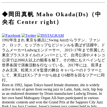
◆岡田真帆 Maho Okada(Ds)（中
央右 Center right）
1992年生まれ 東京を拠点にSwing Jazzからラテン、ファン
ク、ロック、ヒップホップなどジャンルを選ばず活躍中。ド
ラムメーカーLudwigエンドーサー。 2015~17年まで所属した
東京ブラススタイルのメンバーとして、台湾公演やメキシコ
公演では2000人以上の観客を魅了。その他にもスペインなど
世界各国で演奏活動を行なっている。 2017年には、長澤ま
さみ主演、松尾スズキ監督の舞台 キャバレーのドラマーと
して、東京はEXシアターから始まり6都市を回るツアーに同
行。
Born in 1992, Japan Tokyo based female drummer, she is widely
active in lots of genre from swing jazz to Latin, funk, rock, hip hop
as an endorsed drummer by Drum manufacture Ludwig Drums. In
her own band Mahogany Organ All-Stars participated in various
domestic contests and won the Grand Prix at the Sapporo City Jazz
Park Live Jazz Contest, Japan’s largest jazz contest held in July