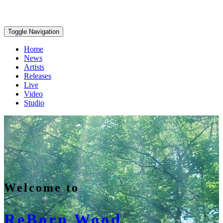
Toggle Navigation
Home
News
Artists
Releases
Live
Video
Studio
Welcome to
ReBorn Wood