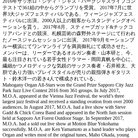
2016年サッポロ・シティ・ジャズ・パークジャズライブコン
テストで361組の中からグランプリを受賞。 2017年7月に世
界3大ジャズフェスティバルである、ウィーンジャズフェス
ティバルに出演。2000人以上の観客からスタンディングオベ
ーションを貰う。 2017年8月、スティーブガッド&チックコ
リアバンドとの競演、札幌芸術の森野外ステージにて行われ
たノースジャムセッションに出演。 2017年9月モーションブ
ルー横浜にてワンマンライブを満員御礼にて成功させた。
メンバーは、リーダーであるオルガン奏者・山本研と、今、
最も注目されている若手女性ドラマー・岡田真帆を中心に、
繊細かつメロディックな気鋭のサックス奏者・石井裕太、大
胆であり力強いプレイスタイルが売りの親指弾きギタリス
ト・鈴木洋一の若き4人で構成されている。
Mahogany Organ All-Stars won the Grand Prize Sapporo City Jazz
Park Jazz Live Contest 2016 from 361 groups. In July 2017,
M.O.A. appeared at the Vienna Jazz Festival, the world’s three
largest jazz festival and received a standing ovation from over 2000
audiences. In August 2017, M.O.A. had a live show with Steve
Gadd & Chick Corea Band and appeared in the North Jam session
held at Sapporo Art Forest Outdoor Stage. In September 2017,
M.O.A. had a sold out live show at Motion Blue Yokohama
successfully. M.O.A. are Ken Yamamoto as a band leader who plays
Organ and writes most of the original tunes, Maho Okada, young