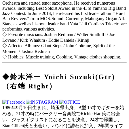
Orchestra and started tenor saxophone. He received numerous
awards, including Best Soloist Award in the 43rd Yamano Big Band
Jazz Contest. In June 2014, he released his first leader album “Hard
Bap Revivers” from MOS-Sound. Currently, Mahogany Organ All-
Stars, as well as his own leader band Yuta Ishii Cordless Trio etc. are
performing various activities.
◇ Favorite musicians: Joshua Redman / Walter Smith III / Joe
Lovano / Kirk Whalum / Eddie Daniels / Kirinji
◇ Affected Albums: Giant Steps / John Coltrane, Spirit of the
Moment / Joshua Redman
◇ Hobbies: Muscle training, Cooking, Vintage clothes shopping.
◆鈴木洋一 Yoichi Suzuki(Gtr)
（右端 Right）
1986年9月10日生まれ、埼玉県出身、B型 15才でギターを始
める。21才の時にバークリー音楽院でRichie Hart氏に出会
い、ジャズギタリストになることを決意。24才で帰国し、
Stan Gilbert氏と出会い、バンドに誘われ加入、2年間ライブ