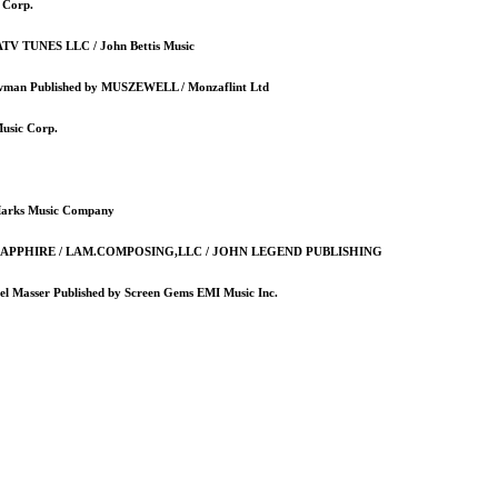
 Corp.
 ATV TUNES LLC / John Bettis Music
ewman Published by MUSZEWELL / Monzaflint Ltd
Music Corp.
.Marks Music Company
 by BMG SAPPHIRE / LAM.COMPOSING,LLC / JOHN LEGEND PUBLISHING
l Masser Published by Screen Gems EMI Music Inc.