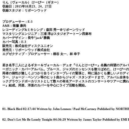
りん（ヴォーカル） けーびー（ギター）
収録日：2015年10月23、24、27日
収録スタジオ：リボーンウッド
プロデューサー：E-3
A&R：衛藤 康尚
レコーディング&ミキシング：森田 秀一＠リボーンウッド
マスタリングエンジニア：三浦 淳@スタジオアートーン西麻布
カバーデザイン：長牛”jack”勝義
カバー写真：E-3
販売元：株式会社ディスクユニオン
発売元：リボーンウッド株式会社
エグゼクティブ・プロデューサー：桐谷 太一、林 幸子
若き名手二人によるギター＆ヴォーカル・デュオ『りんとけーびー』名義の待望のアルバム・リリ
ーガニック・カバーアルバム。ブルース、ジャズのエッセンスを散りばめた、けーびーの
両者の個性が激しくぶつかり合うインタープレイの緊張と、時に温かくも優しいメロディ
ラー、ジョージ・ベンソン等のヒット曲からジャズ・スタンダードまで、アルバム全体を
ックグラウンドボーカリストとして数々の有名アーティストのコンサートやツアーに携わ
ー』結成。邦楽、洋楽のカバーを中心にライブ活動を開始。
01. Black Bird 02:17:44 Written by John Lennon / Paul McCartney Published by N
02. Don’t Let Me Be Lonely Tonight 04:36:29 Written by James Taylor Published by