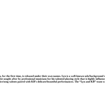
, for the first time, is released under their own names. Lyn is a well-known solo/background 
rist sought after by professional musicians for his talented playing style that is highly influ
ice/song talents paired with KB’s delicate/beautiful performances. The “Lyn and KB” team w