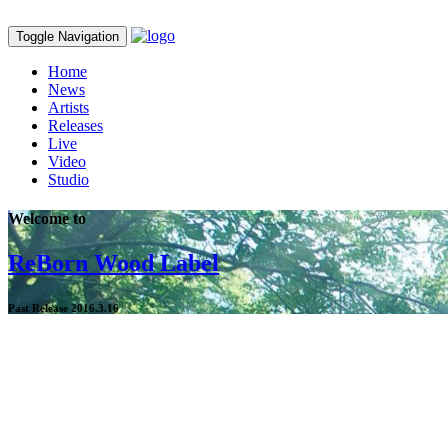
Toggle Navigation
Home
News
Artists
Releases
Live
Video
Studio
Welcome to
ReBorn Wood Label
Past Release 2016.3.16