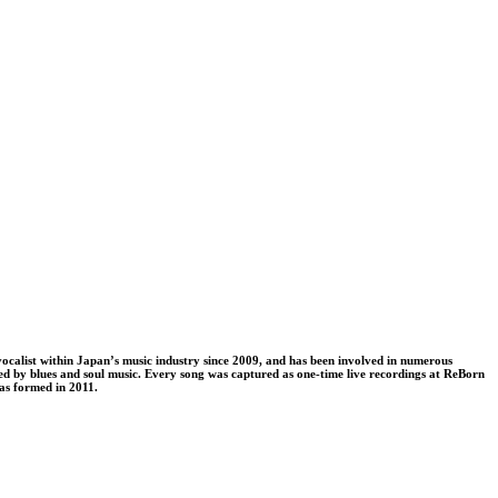
vocalist within Japan’s music industry since 2009, and has been involved in numerous
enced by blues and soul music. Every song was captured as one-time live recordings at ReBorn
as formed in 2011.