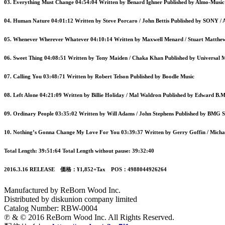
03. Everything Must Change 04:54:04 Written by Benard Ighner Published by Almo-Music
04. Human Nature 04:01:12 Written by Steve Porcaro / John Bettis Published by SONY /
05. Whenever Wherever Whatever 04:10:14 Written by Maxwell Menard / Stuart Matth
06. Sweet Thing 04:08:51 Written by Tony Maiden / Chaka Khan Published by Universal 
07. Calling You 03:48:71 Written by Robert Telson Published by Boodle Music
08. Left Alone 04:21:09 Written by Billie Holiday / Mal Waldron Published by Edward B
09. Ordinary People 03:35:02 Written by Will Adams / John Stephens Published
10. Nothing’s Gonna Change My Love For You 03:39:37 Written by Gerry Goffin / Michae
Total Length: 39:51:64 Total Length without pause: 39:32:40
2016.3.16 RELEASE 価格：¥1,852+Tax POS：4988044926264
Manufactured by ReBorn Wood Inc.
Distributed by diskunion company limited
Catalog Number: RBW-0004
℗ & © 2016 ReBorn Wood Inc. All Rights Reserved.