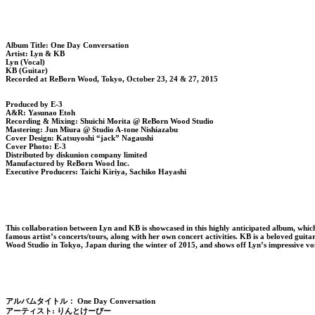
Album Title: One Day Conversation
Artist: Lyn & KB
Lyn (Vocal)
KB (Guitar)
Recorded at ReBorn Wood, Tokyo, October 23, 24 & 27, 2015
Produced by E-3
A&R: Yasunao Etoh
Recording & Mixing: Shuichi Morita @ ReBorn Wood Studio
Mastering: Jun Miura @ Studio A-tone Nishiazabu
Cover Design: Katsuyoshi “jack” Nagaushi
Cover Photo: E-3
Distributed by diskunion company limited
Manufactured by ReBorn Wood Inc.
Executive Producers: Taichi Kiriya, Sachiko Hayashi
This collaboration between Lyn and KB is showcased in this highly anticipated album, which
famous artist’s concerts/tours, along with her own concert activities. KB is a beloved guita
Wood Studio in Tokyo, Japan during the winter of 2015, and shows off Lyn’s impressive vo
アルバムタイトル： One Day Conversation
アーティスト: りんとけーびー