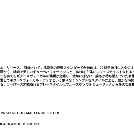
ース。 収録されている新旧の洋楽スタンダード全10曲は、2015年10月にスタジオ・ライブ・
温かく、繊細で美しいギターのパフォーマンスと、R&Bを主体にしジャズテイスト溢れる
ーを奏でるギター＆ヴォーカルの弛緩が交錯し、近年にはない、誰もが待ち望んでいた名盤
通してギター&ヴォーカル・デュオという限りなくシンプルなスタイルによる、豊かな時間に
る。けーびーの才能溢れるプレースタイルはブルースやソウルミュージックから多大な影響
ORTHERN SINGS LTD / MACLEN MUSIC LTD
 EMI BLACKWOOD MUSIC INC.