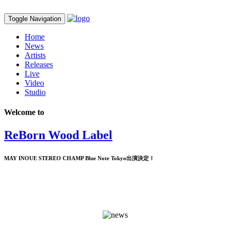
Toggle Navigation
Home
News
Artists
Releases
Live
Video
Studio
Welcome to
ReBorn Wood Label
MAY INOUE STEREO CHAMP Blue Note Tokyo出演決定！