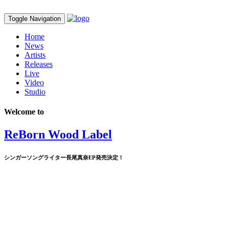
Toggle Navigation
Home
News
Artists
Releases
Live
Video
Studio
Welcome to
ReBorn Wood Label
シンガーソングライター長尾真奈EP発売決定！